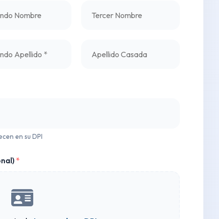
recen en su DPI
onal)
*