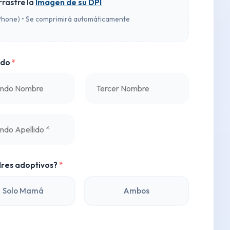
rrastre la
Imagen de su DPI
iPhone) • Se comprimirá automáticamente
ado
*
dres adoptivos?
*
Solo Mamá
Ambos