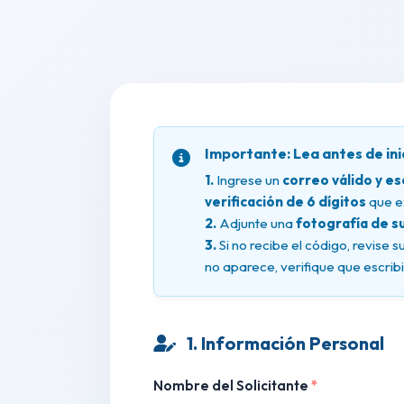
Importante: Lea antes de ini
1.
Ingrese un
correo válido y e
verificación de 6 dígitos
que ex
2.
Adjunte una
fotografía de s
3.
Si no recibe el código, revise s
no aparece, verifique que escribi
1. Información Personal
Nombre del Solicitante
*