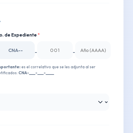
e
o. de Expediente
*
-
-
mportante:
es el correlativo que se les adjunta al ser
tificados:
CNA-___-___-____